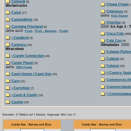
Calgonit
(6)
Chupa Chups
(
Werbetrucks
Cinemaxx
(0)
Calvé
(17)
siehe
Kino-Topper
Campaillette
(18)
CineStar
(8)
Campina Friesland
2009
Ice Age 3 - 
(6)
siehe auch
,
,
Fristi
Fristi - Magnete
Fruttis
Coca-Cola
(666)
• Canderel
(3)
Cola Cao
(6)
Canenco
Olimpiadas
2000 
(28)
Miracolous
Colgate-Palmo
• Candy Connection
(40)
Collonil
(22)
Candy Planet
(0)
Colussi
(18)
siehe
UNO Foods
◊ Comics Spai
Capri-Sonne / Capri-Sun
(43)
Commercio Alt
Caro
(21)
Commerzbank
• Carrefour
(7)
◊ Commonwealt
• Cash & Candy
(16)
Casino
(19)
Gefunden: 17 Bild(er) auf 1 Seite(n). Angezeigt: Bild 1 bis 17.
Candy Star - Barney und Dino
Candy Star - Barney und Dino