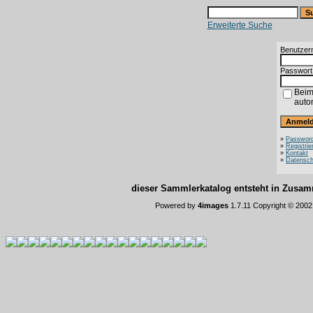
Erweiterte Suche
Benutzer
Passwort
Beim
auto
»
Password
»
Registrie
»
Kontakt
»
Datensch
dieser Sammlerkatalog entsteht in Zus
Powered by
4images
1.7.11 Copyright © 200