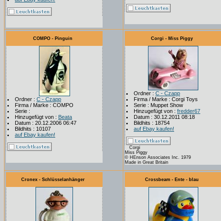
COMPO - Pinguin
Corgi - Miss Piggy
Ordner :
C - Czapp
Ordner :
C - Czapp
Firma / Marke : Corgi Toys
Firma / Marke : COMPO
Serie : Muppet Show
Serie :
Hinzugefügt von :
fredder67
Hinzugefügt von :
Beata
Datum : 30.12.2011 08:18
Datum : 20.12.2006 06:47
Bildhits : 18754
Bildhits : 10107
auf Ebay kaufen!
auf Ebay kaufen!
Corgi
Miss Piggy
© HEnson Associates Inc. 1979
Made in Great Britain
Cronex - Schlüsselanhänger
Crossbeam - Ente - blau