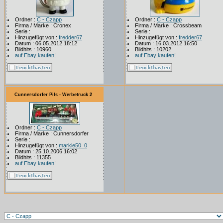
Ordner :
C - Czapp
Ordner :
C - Czapp
Firma / Marke : Cronex
Firma / Marke : Crossbeam
Serie :
Serie :
Hinzugefügt von :
fredder67
Hinzugefügt von :
fredder67
Datum : 06.05.2012 18:12
Datum : 16.03.2012 16:50
Bildhits : 10960
Bildhits : 10202
auf Ebay kaufen!
auf Ebay kaufen!
Cunnersdorfer Pils - Werbetruck 2
Ordner :
C - Czapp
Firma / Marke : Cunnersdorfer
Serie :
Hinzugefügt von :
markie50_0
Datum : 25.10.2006 16:02
Bildhits : 11355
auf Ebay kaufen!