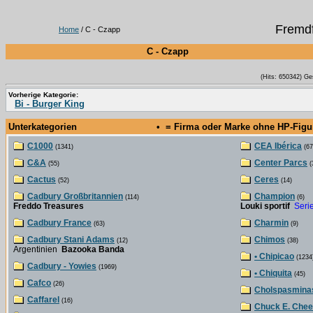
Fremdf
Home
/ C - Czapp
C - Czapp
(Hits: 650342) Ge
Vorherige Kategorie:
Bi - Burger King
Unterkategorien
• = Firma oder Marke ohne HP-Fig
C1000
CEA Ibérica
(1341)
(67
C&A
Center Parcs
(55)
(
Cactus
Ceres
(52)
(14)
Cadbury Großbritannien
Champion
(114)
(6)
Freddo Treasures
Louki sportif
Seri
Cadbury France
Charmin
(63)
(9)
Cadbury Stani Adams
Chimos
(12)
(38)
Argentinien
Bazooka Banda
• Chipicao
(1234
Cadbury - Yowies
(1969)
• Chiquita
(45)
Cafco
(26)
Cholspasmina
Caffarel
(16)
Chuck E. Chee