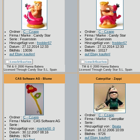
Ordner :
C - Czapp
Ordner :
C - Czapp
Firma / Marke : Candy Star
Firma / Marke : Candy Star
Serie : Feuerstein
Serie : Feuerstein
Hinzugefügt von :
fredder67
Hinzugefügt von :
fredder67
Datum : 27.12.2014 12:33
Datum : 27.12.2014 12:33
Bildhits : 13036
Bildhits : 10117
auf Ebay kaufen!
auf Ebay kaufen!
TM & © 2000 Hanna Babera
TM & © 2000 Hanna Babera
Licensed Through Candy Star S.L. Spain
Licensed Through Candy Star S.L. Spain
CAS Software AG - Blume
Caterpillar - Zeppi
Ordner :
C - Czapp
Ordner :
C - Czapp
Firma / Marke : Caterpillar
Firma / Marke : CAS Software AG
Serie :
Serie :
Hinzugefügt von :
Beata
Hinzugefügt von :
markie50_0
Datum : 18.12.2006 10:09
Datum : 30.12.2007 08:16
Bildhits : 9726
Bildhits : 9274
auf Ebay kaufen!
auf Ebay kaufen!