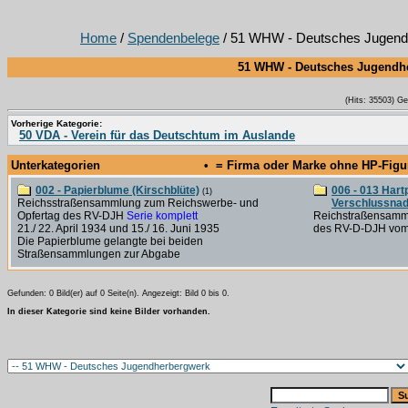
Home
/
Spendenbelege
/ 51 WHW - Deutsches Jugend
51 WHW - Deutsches Jugendh
(Hits: 35503) G
Vorherige Kategorie:
50 VDA - Verein für das Deutschtum im Auslande
Unterkategorien
• = Firma oder Marke ohne HP-Fig
002 - Papierblume (Kirschblüte)
006 - 013 Har
(1)
Reichsstraßensammlung zum Reichswerbe- und
Verschlussnad
Opfertag des RV-DJH
Serie komplett
Reichstraßensamm
21./ 22. April 1934 und 15./ 16. Juni 1935
des RV-D-DJH vom 
Die Papierblume gelangte bei beiden
Straßensammlungen zur Abgabe
Gefunden: 0 Bild(er) auf 0 Seite(n). Angezeigt: Bild 0 bis 0.
In dieser Kategorie sind keine Bilder vorhanden.