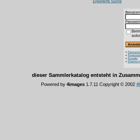
Erweiterte Suche
Benutzer
Passwort
Beim
auto
»
Password
»
Registrie
»
Kontakt
»
Datensch
dieser Sammlerkatalog entsteht in Zusam
Powered by
4images
1.7.11 Copyright © 2002
4